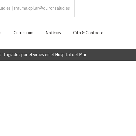
ud.es | trauma.cpilar@quironsalud.es
s
Curriculum
Notícias
Cita & Contacto
ntagiados por el virues en el Hospital del Mar