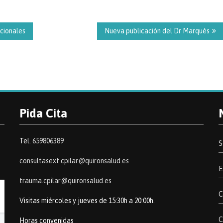
acionales
Nueva publicación del Dr Marqués
Pida Cita
Tel.
659806389
S
consultasext.cpilar@quironsalud.es
E
trauma.cpilar@quironsalud.es
C
Visitas miércoles y jueves de 15:30h a 20:00h.
C
Horas convenidas