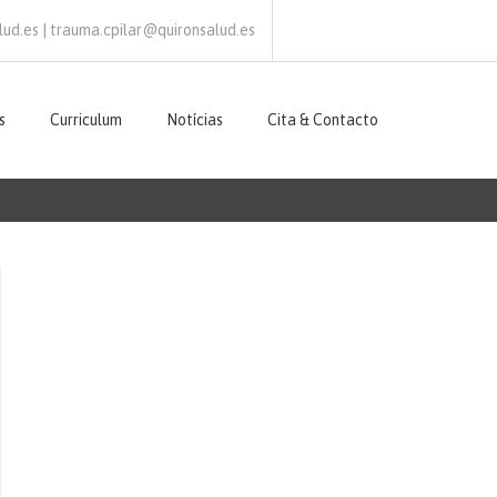
ud.es | trauma.cpilar@quironsalud.es
s
Curriculum
Notícias
Cita & Contacto