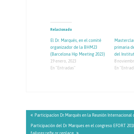
Relacionado
El Dr. Marqués, en el comité
Masterclas
organizador de la BHM23
primaria d
(Barcelona Hip Meeting 2023)
del Instit
19 enero, 2023
8 noviembr
En "Entradas"
En "Entrad
Navegación
de
Participacíon Dr.Marqués en la Reunión Internacional 
entradas
Participación del Dr Marques en el congreso EFORT 20
failures:refix or replace.