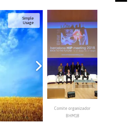
Simple
Usage
Comite organizador
BHM18