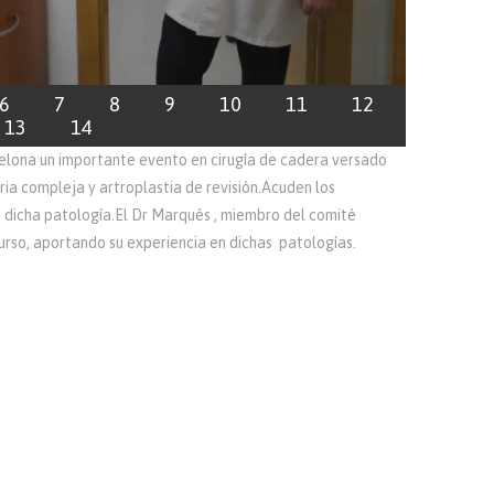
6
7
8
9
10
11
12
13
14
rcelona un importante evento en cirugía de cadera versado
ria compleja y artroplastia de revisión.Acuden los
e dicha patología.El Dr Marqués , miembro del comité
curso, aportando su experiencia en dichas patologías.