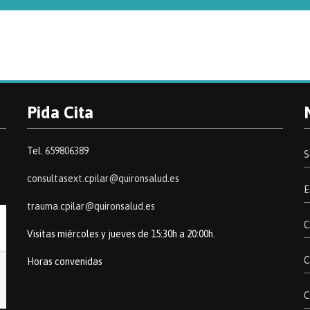
Pida Cita
Tel.
659806389
S
consultasext.cpilar@quironsalud.es
E
trauma.cpilar@quironsalud.es
C
Visitas miércoles y jueves de 15:30h a 20:00h.
C
Horas convenidas
C