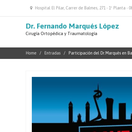
Hospital El Pilar, Carrer de Balmes, 271 - 1º Planta -
Dr. Fernando Marqués López
Cirugía Ortopédica y Traumatología
Home
Entradas
Participación del Dr.Marqués en B