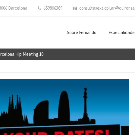
 08006 Barcelona
659806389
consultasext.cpilar@quironsal
Sobre Fernando
Especialidade
arcelona Hip Meeting 18