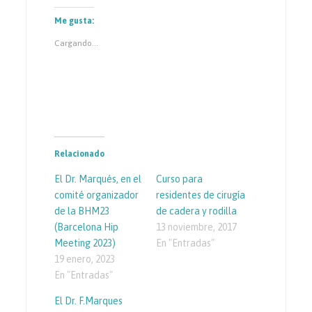
compartir
compartir
compartir
en
en
en
Me gusta:
Twitter
Facebook
Google+
(Se
(Se
(Se
abre
abre
abre
Cargando...
en
en
en
una
una
una
ventana
ventana
ventana
nueva)
nueva)
nueva)
Relacionado
El Dr. Marqués, en el
Curso para
comité organizador
residentes de cirugía
de la BHM23
de cadera y rodilla
(Barcelona Hip
13 noviembre, 2017
Meeting 2023)
En "Entradas"
19 enero, 2023
En "Entradas"
El Dr. F.Marques