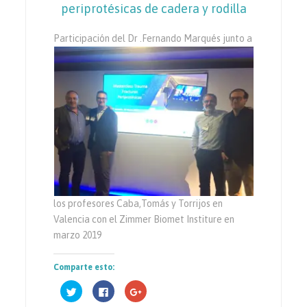
periprotésicas de cadera y rodilla
Participación del Dr .
Fernando Marqués junto a
los profesores Caba,Tomás y Torrijos en
Valencia con el Zimmer Biomet Institure en
marzo 2019
Comparte esto:
Haz
Haz
Haz
clic
clic
clic
para
para
para