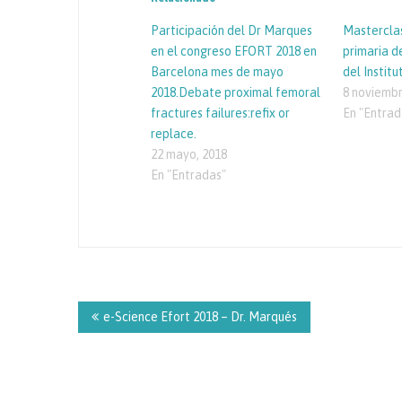
Participación del Dr Marques
Masterclas
en el congreso EFORT 2018 en
primaria d
Barcelona mes de mayo
del Instit
2018.Debate proximal femoral
8 noviembr
fractures failures:refix or
En "Entrad
replace.
22 mayo, 2018
En "Entradas"
Navegación
de
e-Science Efort 2018 – Dr. Marqués
entradas