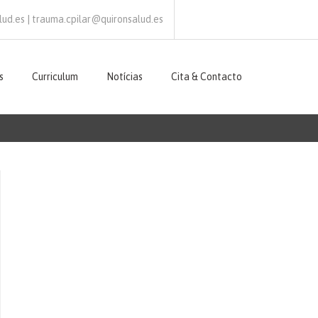
ud.es | trauma.cpilar@quironsalud.es
s
Curriculum
Notícias
Cita & Contacto