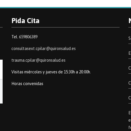
Pida Cita
Tel.
659806389
S
consultasext.cpilar@quironsalud.es
E
trauma.cpilar@quironsalud.es
C
Visitas miércoles y jueves de 15:30h a 20:00h.
C
Horas convenidas
C
E
e
f