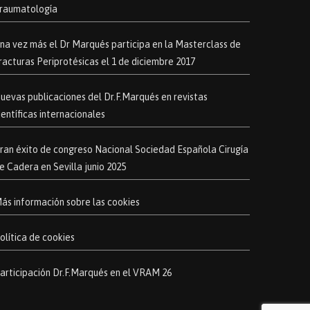
raumatología
na vez más el Dr Marqués participa en la Masterclass de
racturas Periprotésicas el 1 de diciembre 2017
uevas publicaciones del Dr.F.Marqués en revistas
ientíficas internacionales
ran éxito de congreso Nacional Sociedad Española Cirugía
e Cadera en Sevilla junio 2025
ás información sobre las cookies
olítica de cookies
articipación Dr.F.Marqués en el VRAM 26