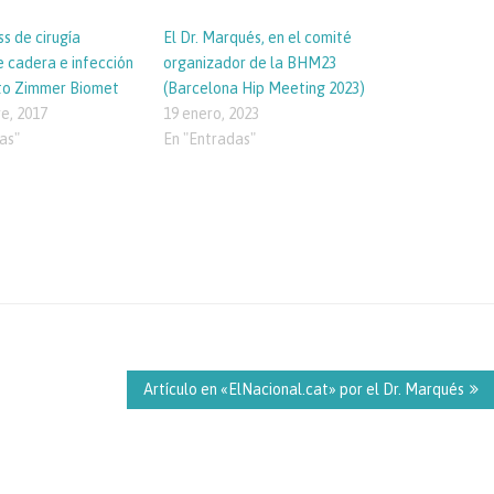
s de cirugía
El Dr. Marqués, en el comité
e cadera e infección
organizador de la BHM23
uto Zimmer Biomet
(Barcelona Hip Meeting 2023)
e, 2017
19 enero, 2023
as"
En "Entradas"
Artículo en «ElNacional.cat» por el Dr. Marqués