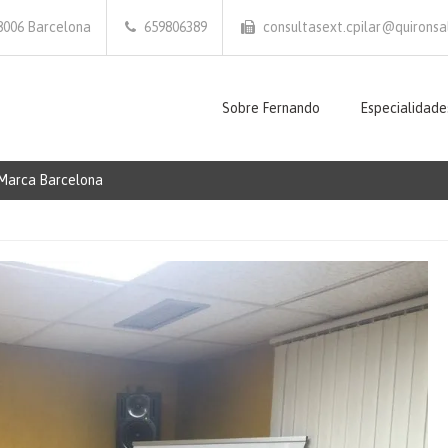
 08006 Barcelona
659806389
consultasext.cpilar@quironsal
Sobre Fernando
Especialidade
 Marca Barcelona