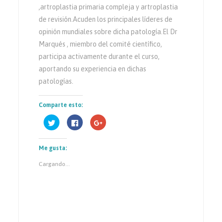
,artroplastia primaria compleja y artroplastia
de revisión.Acuden los principales líderes de
opinión mundiales sobre dicha patología.El Dr
Marqués , miembro del comité científico,
participa activamente durante el curso,
aportando su experiencia en dichas
patologías.
Comparte esto:
Haz
Haz
Haz
clic
clic
clic
para
para
para
compartir
compartir
compartir
en
en
en
Me gusta:
Twitter
Facebook
Google+
(Se
(Se
(Se
abre
abre
abre
Cargando...
en
en
en
una
una
una
ventana
ventana
ventana
nueva)
nueva)
nueva)