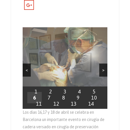
<
>
1
2
3
4
5
6
7
8
9
10
11
12
13
14
Los días 16,17 y 18 de abril se celebra en
Barcelona un importante evento en cirugía de
cadera versado en cirugía de preservación