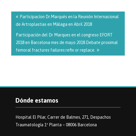
Navegación
de
Participacíon Dr.Marqués en la Reunión Internacional
entradas
de Artroplastias en Málaga en Abril 2018
Participación del Dr Marques en el congreso EFORT
2018 en Barcelona mes de mayo 2018.Debate proximal
femoral fractures failures:refix or replace.
Dónde estamos
Hospital El Pilar, Carrer de Balmes, 271, Despachos
Traumatología 1ª Planta – 08006 Barcelona