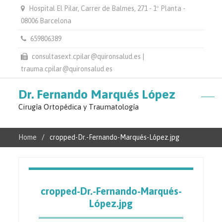
Hospital El Pilar, Carrer de Balmes, 271 - 1º Planta -
08006 Barcelona
659806389
consultasext.cpilar@quironsalud.es |
trauma.cpilar@quironsalud.es
Dr. Fernando Marqués López
Cirugía Ortopédica y Traumatología
Home
cropped-Dr.-Fernando-Marqués-López.jpg
cropped-Dr.-Fernando-Marqués-
López.jpg